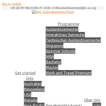
Skip to content
+49 241 997 456 55 (Mo-Fr: 10.00- 17.00)
auslandssemester@in-ac.org
Programme
Auslandssemester
Interaktives Semester
Technisches Auslandssemester
Singapore
Summer Schools
MBA
Bachelor
Master
Get started
Work and Travel Premium
Unis
Australien
Neuseeland
USA
Kanada
Über Uns
Asia-Pacific
Reiseberichte
Events
Jobs