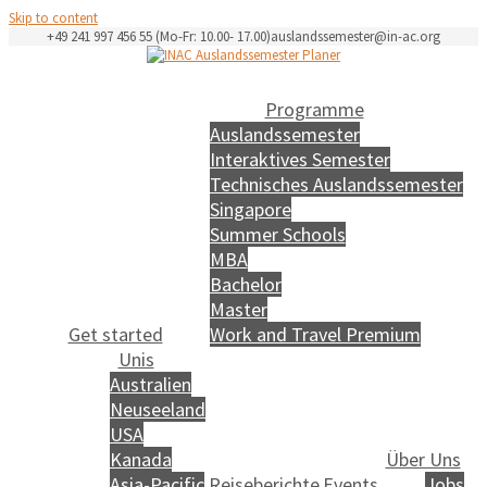
Skip to content
+49 241 997 456 55 (Mo-Fr: 10.00- 17.00)
auslandssemester@in-ac.org
Programme
Auslandssemester
Interaktives Semester
Technisches Auslandssemester
Singapore
Summer Schools
MBA
Bachelor
Master
Get started
Work and Travel Premium
Unis
Australien
Neuseeland
USA
Kanada
Über Uns
Asia-Pacific
Reiseberichte
Events
Jobs