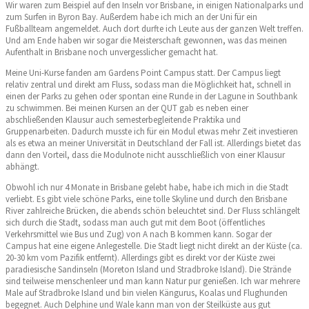
Wir waren zum Beispiel auf den Inseln vor Brisbane, in einigen Nationalparks und
zum Surfen in Byron Bay. Außerdem habe ich mich an der Uni für ein
Fußballteam angemeldet. Auch dort durfte ich Leute aus der ganzen Welt treffen.
Und am Ende haben wir sogar die Meisterschaft gewonnen, was das meinen
Aufenthalt in Brisbane noch unvergesslicher gemacht hat.
Meine Uni-Kurse fanden am Gardens Point Campus statt. Der Campus liegt
relativ zentral und direkt am Fluss, sodass man die Möglichkeit hat, schnell in
einen der Parks zu gehen oder spontan eine Runde in der Lagune in Southbank
zu schwimmen. Bei meinen Kursen an der QUT gab es neben einer
abschließenden Klausur auch semesterbegleitende Praktika und
Gruppenarbeiten. Dadurch musste ich für ein Modul etwas mehr Zeit investieren
als es etwa an meiner Universität in Deutschland der Fall ist. Allerdings bietet das
dann den Vorteil, dass die Modulnote nicht ausschließlich von einer Klausur
abhängt.
Obwohl ich nur 4 Monate in Brisbane gelebt habe,
habe ich mich in die Stadt
verliebt. Es gibt viele schöne Parks, eine tolle Skyline und durch den Brisbane
River zahlreiche Brücken, die abends schön beleuchtet sind. Der Fluss schlängelt
sich durch die Stadt, sodass man auch gut mit dem Boot (öffentliches
Verkehrsmittel wie Bus und Zug) von A nach B kommen kann. Sogar der
Campus hat eine eigene Anlegestelle. Die Stadt liegt nicht direkt an der Küste (ca.
20-30 km vom Pazifik entfernt). Allerdings gibt es direkt vor der Küste zwei
paradiesische Sandinseln (Moreton Island und Stradbroke Island). Die Strände
sind teilweise menschenleer und man kann Natur pur genießen. Ich war mehrere
Male auf Stradbroke Island und bin vielen Kängurus, Koalas und Flughunden
begegnet. Auch Delphine und Wale kann man von der Steilküste aus gut